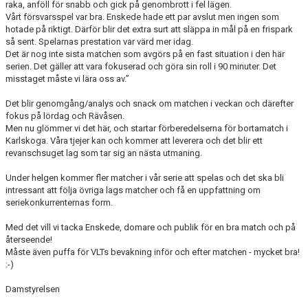
raka, anföll för snabb och gick på genombrott i fel lägen.
Vårt försvarsspel var bra. Enskede hade ett par avslut men ingen som
hotade på riktigt. Därför blir det extra surt att släppa in mål på en frispark
så sent. Spelarnas prestation var värd mer idag.
Det är nog inte sista matchen som avgörs på en fast situation i den här
serien. Det gäller att vara fokuserad och göra sin roll i 90 minuter. Det
misstaget måste vi lära oss av.”
Det blir genomgång/analys och snack om matchen i veckan och därefter
fokus på lördag och Rävåsen.
Men nu glömmer vi det här, och startar förberedelserna för bortamatch i
Karlskoga. Våra tjejer kan och kommer att leverera och det blir ett
revanschsuget lag som tar sig an nästa utmaning.
Under helgen kommer fler matcher i vår serie att spelas och det ska bli
intressant att följa övriga lags matcher och få en uppfattning om
seriekonkurrenternas form.
Med det vill vi tacka Enskede, domare och publik för en bra match och på
återseende!
Måste även puffa för VLTs bevakning inför och efter matchen - mycket bra!
:-)
Damstyrelsen