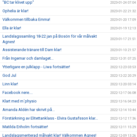
"BC tar klivet upp"
2023-01-24 07:04
Ophelia är klar!
2023-01-22 21:32
Välkommen tillbaka Emma!
2023-01-20 17:09
Ella är klar!
2023-01-19 12:13
Landslagssamling 18-22 jan på Bosön för vår målvakt
2023-01-17 21:51
Agnes!
Assisterande tränare till Dam klar!
2023-01-10 21:57
Från Ingemar och damlaget...
2022-12-31 07:25
Ytterligare en julklapp - Liwa fortsätter!
2022-12-23 03:53
God Jul
2022-12-22 20:29
Linn klar!
2022-12-20 03:14
Facebook nere....
2022-12-17 06:08
Klart med m´physio
2022-12-16 04:23
Amanda Aldén har skrivit på...
2022-12-14 10:44
Förstärkning av Elitettanklass - Elvira Gustafsson klar...
2022-12-12 17:36
Matilda Eriholm fortsätter!
2022-12-11 15:29
Landslagsmeriterad målvakt klar! Välkommen Agnes!
2022-12-09 13:26