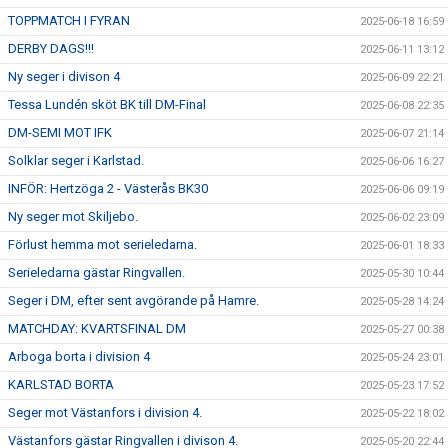
TOPPMATCH I FYRAN
2025-06-18 16:59
DERBY DAGS!!!
2025-06-11 13:12
Ny seger i divison 4
2025-06-09 22:21
Tessa Lundén sköt BK till DM-Final
2025-06-08 22:35
DM-SEMI MOT IFK
2025-06-07 21:14
Solklar seger i Karlstad.
2025-06-06 16:27
INFÖR: Hertzöga 2 - Västerås BK30
2025-06-06 09:19
Ny seger mot Skiljebo.
2025-06-02 23:09
Förlust hemma mot serieledarna.
2025-06-01 18:33
Serieledarna gästar Ringvallen.
2025-05-30 10:44
Seger i DM, efter sent avgörande på Hamre.
2025-05-28 14:24
MATCHDAY: KVARTSFINAL DM
2025-05-27 00:38
Arboga borta i division 4
2025-05-24 23:01
KARLSTAD BORTA
2025-05-23 17:52
Seger mot Västanfors i division 4.
2025-05-22 18:02
Västanfors gästar Ringvallen i divison 4.
2025-05-20 22:44