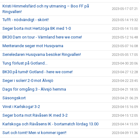
Kristi Himmelsfärd och ny utmaning – Boo FF på
2023-05-17 07:21
Ringvallen!
Tufft - nödvändigt - skönt!
2023-05-14 19:32
Seger borta mot Hertzöga BK med 1-0
2023-05-14 15:00
BK30 Dam on tour - Värmland here we come!
2023-05-12 16:48
Meriterande seger mot Husqvarna
2023-05-07 16:08
Serieledaren Husqvarna besöker Ringvallen!
2023-05-05 17:05
Tung förlust på Gotland...
2023-04-30 20:06
BK30 på turné! Gotland - here we come!
2023-04-27 12:28
Seger i solen! 2-0 mot Älvsjö
2023-04-22 23:45
Dags för omgång 3 - Älvsjö hemma
2023-04-21 18:55
Säsongskort
2023-04-21 06:29
Vinst i Karlskoga! 3-2
2023-04-15 16:09
Seger borta mot Rävåsen IK med 3-2
2023-04-15 12:05
Karlskoga och Rävåsens IK - bortamatch lördag 13.00
2023-04-14 15:59
Surt och tomt! Men vi kommer igen!!
2023-04-09 11:36