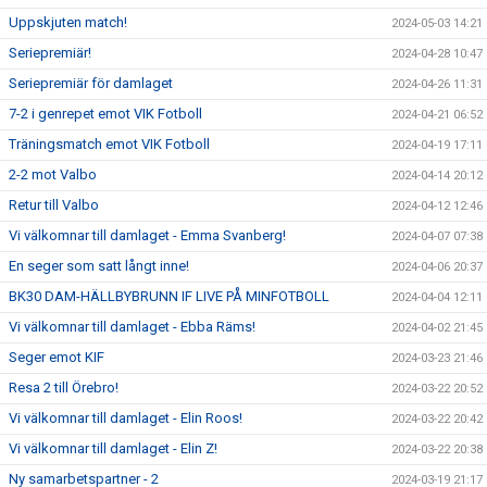
Uppskjuten match!
2024-05-03 14:21
Seriepremiär!
2024-04-28 10:47
Seriepremiär för damlaget
2024-04-26 11:31
7-2 i genrepet emot VIK Fotboll
2024-04-21 06:52
Träningsmatch emot VIK Fotboll
2024-04-19 17:11
2-2 mot Valbo
2024-04-14 20:12
Retur till Valbo
2024-04-12 12:46
Vi välkomnar till damlaget - Emma Svanberg!
2024-04-07 07:38
En seger som satt långt inne!
2024-04-06 20:37
BK30 DAM-HÄLLBYBRUNN IF LIVE PÅ MINFOTBOLL
2024-04-04 12:11
Vi välkomnar till damlaget - Ebba Räms!
2024-04-02 21:45
Seger emot KIF
2024-03-23 21:46
Resa 2 till Örebro!
2024-03-22 20:52
Vi välkomnar till damlaget - Elin Roos!
2024-03-22 20:42
Vi välkomnar till damlaget - Elin Z!
2024-03-22 20:38
Ny samarbetspartner - 2
2024-03-19 21:17