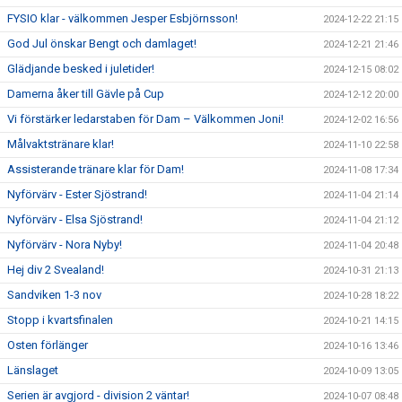
FYSIO klar - välkommen Jesper Esbjörnsson!
2024-12-22 21:15
God Jul önskar Bengt och damlaget!
2024-12-21 21:46
Glädjande besked i juletider!
2024-12-15 08:02
Damerna åker till Gävle på Cup
2024-12-12 20:00
Vi förstärker ledarstaben för Dam – Välkommen Joni!
2024-12-02 16:56
Målvaktstränare klar!
2024-11-10 22:58
Assisterande tränare klar för Dam!
2024-11-08 17:34
Nyförvärv - Ester Sjöstrand!
2024-11-04 21:14
Nyförvärv - Elsa Sjöstrand!
2024-11-04 21:12
Nyförvärv - Nora Nyby!
2024-11-04 20:48
Hej div 2 Svealand!
2024-10-31 21:13
Sandviken 1-3 nov
2024-10-28 18:22
Stopp i kvartsfinalen
2024-10-21 14:15
Osten förlänger
2024-10-16 13:46
Länslaget
2024-10-09 13:05
Serien är avgjord - division 2 väntar!
2024-10-07 08:48