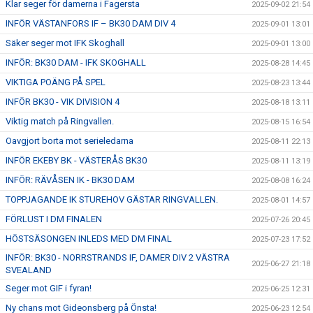
Klar seger för damerna i Fagersta
2025-09-02 21:54
INFÖR VÄSTANFORS IF – BK30 DAM DIV 4
2025-09-01 13:01
Säker seger mot IFK Skoghall
2025-09-01 13:00
INFÖR: BK30 DAM - IFK SKOGHALL
2025-08-28 14:45
VIKTIGA POÄNG PÅ SPEL
2025-08-23 13:44
INFÖR BK30 - VIK DIVISION 4
2025-08-18 13:11
Viktig match på Ringvallen.
2025-08-15 16:54
Oavgjort borta mot serieledarna
2025-08-11 22:13
INFÖR EKEBY BK - VÄSTERÅS BK30
2025-08-11 13:19
INFÖR: RÄVÅSEN IK - BK30 DAM
2025-08-08 16:24
TOPPJAGANDE IK STUREHOV GÄSTAR RINGVALLEN.
2025-08-01 14:57
FÖRLUST I DM FINALEN
2025-07-26 20:45
HÖSTSÄSONGEN INLEDS MED DM FINAL
2025-07-23 17:52
INFÖR: BK30 - NORRSTRANDS IF, DAMER DIV 2 VÄSTRA
2025-06-27 21:18
SVEALAND
Seger mot GIF i fyran!
2025-06-25 12:31
Ny chans mot Gideonsberg på Önsta!
2025-06-23 12:54