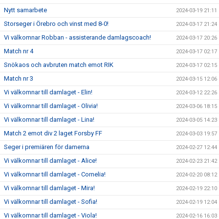
Nytt samarbete
2024-03-19 21:11
Storseger i Örebro och vinst med 8-0!
2024-03-17 21:24
Vi välkomnar Robban - assisterande damlagscoach!
2024-03-17 20:26
Match nr 4
2024-03-17 02:17
Snökaos och avbruten match emot RIK
2024-03-17 02:15
Match nr 3
2024-03-15 12:06
Vi välkomnar till damlaget - Elin!
2024-03-12 22:26
Vi välkomnar till damlaget - Olivia!
2024-03-06 18:15
Vi välkomnar till damlaget - Lina!
2024-03-05 14:23
Match 2 emot div 2 laget Forsby FF
2024-03-03 19:57
Seger i premiären för damerna
2024-02-27 12:44
Vi välkomnar till damlaget - Alice!
2024-02-23 21:42
Vi välkomnar till damlaget - Cornelia!
2024-02-20 08:12
Vi välkomnar till damlaget - Mira!
2024-02-19 22:10
Vi välkomnar till damlaget - Sofia!
2024-02-19 12:04
Vi välkomnar till damlaget - Viola!
2024-02-16 16:03