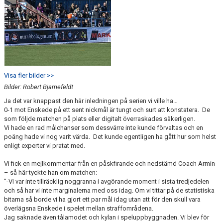
Visa fler bilder >>
Bilder: Robert Bjarnefeldt
Ja det var knappast den här inledningen på serien vi ville ha…
0-1 mot Enskede på ett sent nickmål är tungt och surt att konstatera. De
som följde matchen på plats eller digitalt överraskades säkerligen.
Vi hade en rad målchanser som dessvärre inte kunde förvaltas och en
poäng hade vi nog varit värda. Det kunde egentligen ha gått hur som helst
enligt experter vi pratat med.
Vi fick en mejlkommentar från en påskfirande och nedstämd Coach Armin
– så här tyckte han om matchen:
”-Vi var inte tillräcklig noggranna i avgörande moment i sista tredjedelen
och så har vi inte marginalerna med oss idag. Om vi tittar på de statistiska
bitarna så borde vi ha gjort ett par mål idag utan att för den skull vara
överlägsna Enskede i spelet mellan straffområdena.
Jag saknade även tålamodet och kylan i speluppbyggnaden. Vi blev för