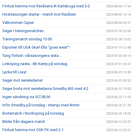
Förlust hemma mot Rävåsens IK Karlskoga med 3-2
2023-08-06 17:54
Höstsäsongen startar - match mot Rävåsen
2023-08-05 12:14
Välkommen Cajsa!
2023-08-04 09:51
Seger i träningsmatchen
2023-07-30 22:00
Träningsmatch söndag 15.00
2023-07-28 10:02
Exporten till USA ökar! Ella ”goes west”!
2023-07-19 12:48
Tung förlust i vårsäsongens sista....
2023-07-03 04:14
Linköping nästa - BK Kenty på söndag
2023-07-01 05:57
Lycka till Liwa!
2023-06-29 10:30
Seger mot serieledarna!
2023-06-23 00:52
Seger borta mot serieledarna Smedby AIS med 4-2
2023-06-22 19:03
Ingen sändning via VLT/BLN!
2023-06-22 11:03
Inför Smedby på torsdag - intervju med Armin
2023-06-20 21:29
Bortamatch i Norrköping på torsdag
2023-06-20 18:02
Bilder från dagens match
2023-06-15 22:47
Förlust hemma mot ÖSK FK med 2-1
2023-06-15 20:51