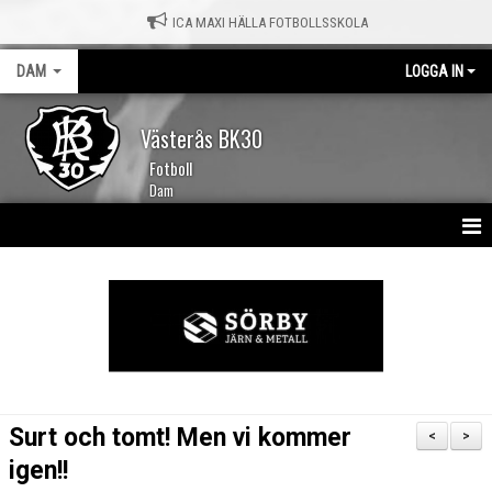
ICA MAXI HÄLLA FOTBOLLSSKOLA
DAM
LOGGA IN
Västerås BK30
Fotboll
Dam
HEM
NYHETER
KALENDER
TRUPPEN
Surt och tomt! Men vi kommer
<
>
MATCHER
igen!!