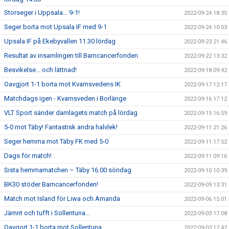
Storseger i Uppsala… 9-1!
2022-09-24 18:35
Seger borta mot Upsala IF med 9-1
2022-09-24 10:03
Upsala IF på Ekebyvallen 11.30 lördag
2022-09-23 21:46
Resultat av insamlingen till Barncancerfonden
2022-09-22 13:32
Besvikelse… och lättnad!
2022-09-18 09:42
Oavgjort 1-1 borta mot Kvarnsvedens IK
2022-09-17 12:17
Matchdags igen - Kvarnsveden i Borlänge
2022-09-16 17:12
VLT Sport sänder damlagets match på lördag
2022-09-15 16:59
5-0 mot Täby! Fantastisk andra halvlek!
2022-09-11 21:26
Seger hemma mot Täby FK med 5-0
2022-09-11 17:52
Dags för match!
2022-09-11 09:16
Sista hemmamatchen – Täby 16.00 söndag
2022-09-10 10:39
BK30 stöder Barncancerfonden!
2022-09-09 13:31
Match mot Island för Liwa och Amanda
2022-09-06 15:01
Jämnt och tufft i Sollentuna...
2022-09-03 17:08
Oavgort 1-1 borta mot Sollentuna
2022-09-03 12:42