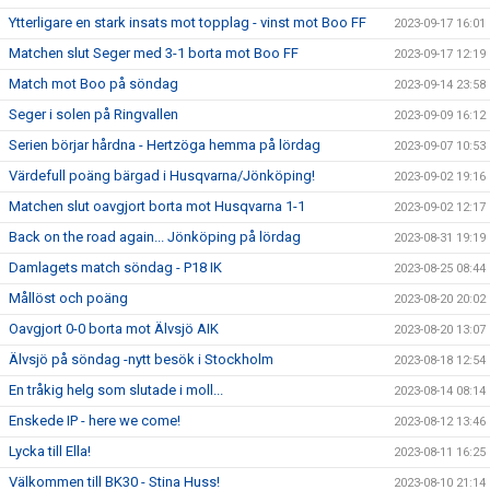
Ytterligare en stark insats mot topplag - vinst mot Boo FF
2023-09-17 16:01
Matchen slut Seger med 3-1 borta mot Boo FF
2023-09-17 12:19
Match mot Boo på söndag
2023-09-14 23:58
Seger i solen på Ringvallen
2023-09-09 16:12
Serien börjar hårdna - Hertzöga hemma på lördag
2023-09-07 10:53
Värdefull poäng bärgad i Husqvarna/Jönköping!
2023-09-02 19:16
Matchen slut oavgjort borta mot Husqvarna 1-1
2023-09-02 12:17
Back on the road again... Jönköping på lördag
2023-08-31 19:19
Damlagets match söndag - P18 IK
2023-08-25 08:44
Mållöst och poäng
2023-08-20 20:02
Oavgjort 0-0 borta mot Älvsjö AIK
2023-08-20 13:07
Älvsjö på söndag -nytt besök i Stockholm
2023-08-18 12:54
En tråkig helg som slutade i moll...
2023-08-14 08:14
Enskede IP - here we come!
2023-08-12 13:46
Lycka till Ella!
2023-08-11 16:25
Välkommen till BK30 - Stina Huss!
2023-08-10 21:14