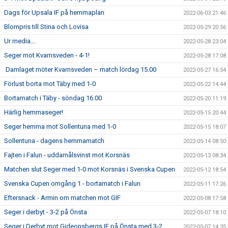
Dags för Upsala IF på hemmaplan
2022-06-03 21:46
Blompris till Stina och Lovisa
2022-05-29 20:56
Ur media...
2022-05-28 23:04
Seger mot Kvarnsveden - 4-1!
2022-05-28 17:08
Damlaget möter Kvarnsveden – match lördag 15.00
2022-05-27 16:54
Förlust borta mot Täby med 1-0
2022-05-22 14:44
Bortamatch i Täby - söndag 16.00
2022-05-20 11:19
Härlig hemmaseger!
2022-05-15 20:44
Seger hemma mot Sollentuna med 1-0
2022-05-15 18:07
Sollentuna - dagens hemmamatch
2022-05-14 08:50
Fajten i Falun - uddamålsvinst mot Korsnäs
2022-05-13 08:34
Matchen slut Seger med 1-0 mot Korsnäs i Svenska Cupen
2022-05-12 18:54
Svenska Cupen omgång 1 - bortamatch i Falun
2022-05-11 17:26
Eftersnack - Armin om matchen mot GIF
2022-05-08 17:58
Seger i derbyt - 3-2 på Önsta
2022-05-07 18:10
Seger i Derbyt mot Gideonsbergs IF på Önsta med 3-2
2022-05-07 14:35