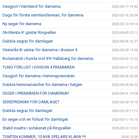
Oavgjort I Värmland för damerna.
2025-05-17 19:42
Dags för första värmlandsresan, för damerna
2025-05-16 20:54
Ny seger för damerna
2025-05-10 18:14
Sköllersta IF gästar Ringvallen
2025-05-09 22:11
Dubbla segrar för damlagen
2025-05-06 15:27
Västerås IK väntar för damerna i division 4
2025-05-04 19:50
Bortamatch i Kumla mot IFK Hallsberg för damerna.
2025-05-02 10:22
TUNG FÖRLUST I DIVISON 4 PREMIÄREN
2025-04-27 16:23
Oavgjort för damerna i hemmapremiären
2025-04-26 20:20
Dubbla hemmamatcher för damerna i helgen
2025-04-24 06:23
SEGER I PREMIÄREN FÖR DAMERNA!!
2025-04-21 19:58
SERIEPREMIÄR FÖR DAMLAGET
2025-04-20 19:15
Dubbla segrar för damlaget.
2025-03-23 17:13
En seger och en förlust för damlaget.
2025-03-17 16:16
Stabil insatts i solskenet på Ringvallen
2025-03-10 13:51
TOMTEN KOMMER, 10 NYA SPELARE KLARA !!!!
2024-12-24