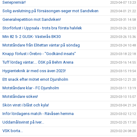
Seriepremiär!
2023-04-07 13:23
Solig avslutning på försäsongen-seger mot Sandviken
2023-04-01 21:22
Generalrepetition mot Sandviken!
2023-03-31 14:58
Storförlust i Uppsala - trots bra första halvlek
2023-03-26 22:53
Min 82 5- 2 GUSK- Västerås BK30
2023-03-26 15:36
Motståndare från Elitettan väntar på söndag
2023-03-24 10:48
Knapp förlust i Örebro - "Godkänd insats"
2023-03-18 22:18
Tuff lördag väntar.... ÖSK på Behrn Arena
2023-03-16 14:55
Hygienteknik är med oss även 2023!
2023-03-15 19:54
Ett snack efter mötet emot Djursholm
2023-03-12 21:20
Motståndare klar - FC Djursholm
2023-03-11 13:19
Motståndare sökes!
2023-03-10 15:07
Skön vinst i blåst och kyla!
2023-03-04 21:24
Inför lördagens match - Rävåsen hemma
2023-03-02 12:12
Uddamålsvinst på Iver...
2023-02-25 17:30
VSK borta...
2023-02-24 08:20