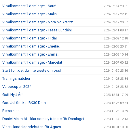
Vi välkomnar till damlaget - Sara!
2024-02-14 23:01
Vi välkomnar till damlaget - Malin!
2024-02-12 22:11
Vi välkomnar till damlaget - Nora Nolkrantz
2024-02-12 20:57
Vi välkomnar till damlaget - Tessa Lundén!
2024-02-11 08:17
Vi välkomnar till damlaget - Tilda!
2024-02-09 12:18
Vi välkomnar till damlaget - Emelie!
2024-02-08 20:21
Vi välkomnar till damlaget - Emilia!
2024-02-08 10:14
Vi välkomnar till damlaget - Marcela!
2024-02-07 00:32
Start för...det du inte visste om oss!
2024-01-30 23:36
Träningsmatcher
2024-01-28 23:34
Valbocupen 2024
2024-01-28 23:32
Gott Nytt År!!
2023-12-31 17:09
God Jul önskar BK30 Dam
2023-12-23 09:54
Bersa klar!
2023-11-26 13:39
Daniel Malmlöf - klar som ny tränare för Damlaget
2023-11-14 12:13
Vinst i landslagsdebuten för Agnes
2023-10-31 10:00