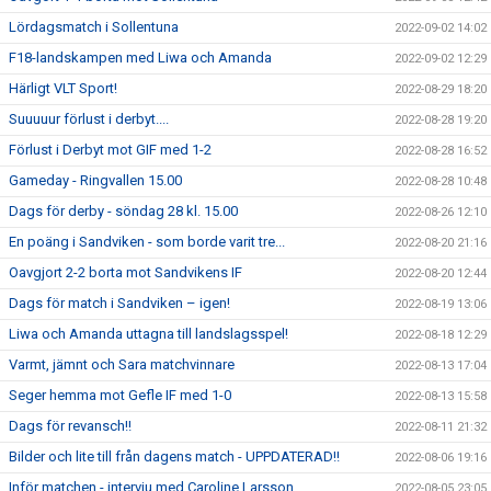
Lördagsmatch i Sollentuna
2022-09-02 14:02
F18-landskampen med Liwa och Amanda
2022-09-02 12:29
Härligt VLT Sport!
2022-08-29 18:20
Suuuuur förlust i derbyt....
2022-08-28 19:20
Förlust i Derbyt mot GIF med 1-2
2022-08-28 16:52
Gameday - Ringvallen 15.00
2022-08-28 10:48
Dags för derby - söndag 28 kl. 15.00
2022-08-26 12:10
En poäng i Sandviken - som borde varit tre...
2022-08-20 21:16
Oavgjort 2-2 borta mot Sandvikens IF
2022-08-20 12:44
Dags för match i Sandviken – igen!
2022-08-19 13:06
Liwa och Amanda uttagna till landslagsspel!
2022-08-18 12:29
Varmt, jämnt och Sara matchvinnare
2022-08-13 17:04
Seger hemma mot Gefle IF med 1-0
2022-08-13 15:58
Dags för revansch!!
2022-08-11 21:32
Bilder och lite till från dagens match - UPPDATERAD!!
2022-08-06 19:16
Inför matchen - intervju med Caroline Larsson
2022-08-05 23:05