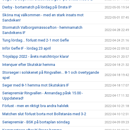
Derby - bortamatch på lördag på Önsta IP
2022-05-05 19:54
Sköna maj välkommen - med en stark insats mot
2022-05-01 07:45
Sandviken!
Stormatch Valborgsmässoafton - hemmamatch
2022-04-28 22:49
Sandvikens IF
Tung lördag... förlust med 2-1 mot Gefle
2022-04-24 21:16
Inför Gefle IF - lördag 23 april
2022-04-22 09:52
Tröjsläpp 2022 - årets matchtröjor klara!
2022-04-21 20:57
Intervjuer efter Skutskär hemma
2022-04-18 21:32
Storseger i solskenet på Ringvallen... 8-1 och övertygande
2022-04-18 19:42
spel
Seger med 8-1 hemma mot Skutskärs IF
2022-04-18 17:07
Seriepremiär Ringvallen - Annandag påsk 15.00 -
2022-04-17 11:32
Uppdaterad!
Förlust - men en riktigt bra andra halvlek
2022-04-10 21:18
Matchen slut förlust borta mot Bollstanäs med 3-2
2022-04-10 12:51
Seriepremiär - BSK på bortaplan söndag
2022-04-09 09:23