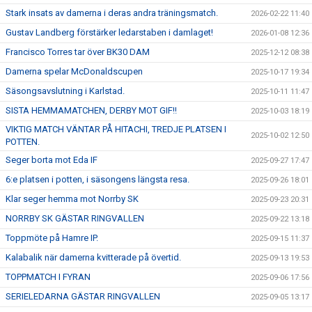
Stark insats av damerna i deras andra träningsmatch.
2026-02-22 11:40
Gustav Landberg förstärker ledarstaben i damlaget!
2026-01-08 12:36
Francisco Torres tar över BK30 DAM
2025-12-12 08:38
Damerna spelar McDonaldscupen
2025-10-17 19:34
Säsongsavslutning i Karlstad.
2025-10-11 11:47
SISTA HEMMAMATCHEN, DERBY MOT GIF!!
2025-10-03 18:19
VIKTIG MATCH VÄNTAR PÅ HITACHI, TREDJE PLATSEN I
2025-10-02 12:50
POTTEN.
Seger borta mot Eda IF
2025-09-27 17:47
6:e platsen i potten, i säsongens längsta resa.
2025-09-26 18:01
Klar seger hemma mot Norrby SK
2025-09-23 20:31
NORRBY SK GÄSTAR RINGVALLEN
2025-09-22 13:18
Toppmöte på Hamre IP.
2025-09-15 11:37
Kalabalik när damerna kvitterade på övertid.
2025-09-13 19:53
TOPPMATCH I FYRAN
2025-09-06 17:56
SERIELEDARNA GÄSTAR RINGVALLEN
2025-09-05 13:17