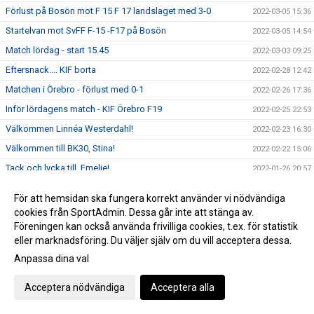
Förlust på Bosön mot F 15 F 17 landslaget med 3-0
2022-03-05 15:36
Startelvan mot SvFF F-15 -F17 på Bosön
2022-03-05 14:54
Match lördag - start 15.45
2022-03-03 09:25
Eftersnack.... KIF borta
2022-02-28 12:42
Matchen i Örebro - förlust med 0-1
2022-02-26 17:36
Inför lördagens match - KIF Örebro F19
2022-02-25 22:53
Välkommen Linnéa Westerdahl!
2022-02-23 16:30
Välkommen till BK30, Stina!
2022-02-22 15:06
Tack och lycka till, Emelie!
2022-01-26 20:57
Gästspel från Fresno State University
2022-01-20 19:28
För att hemsidan ska fungera korrekt använder vi nödvändiga
Ytterligare en spelare klar...
2022-01-19 16:07
cookies från SportAdmin. Dessa går inte att stänga av.
Föreningen kan också använda frivilliga cookies, t.ex. för statistik
Nya talanger i damtruppen
2022-01-13 17:17
eller marknadsföring. Du väljer själv om du vill acceptera dessa.
Nytt samarbete
2022-01-04 19:53
Anpassa dina val
Julklapp för damlaget - Caroline klar!
2021-12-23 11:59
Välkommen Armin - till BK30 och damlaget!
Acceptera nödvändiga
Acceptera alla
2021-12-20 21:37
2021 års skyttedrottning fortsätter i BK30- INA KLAR!
2021-12-16 21:01