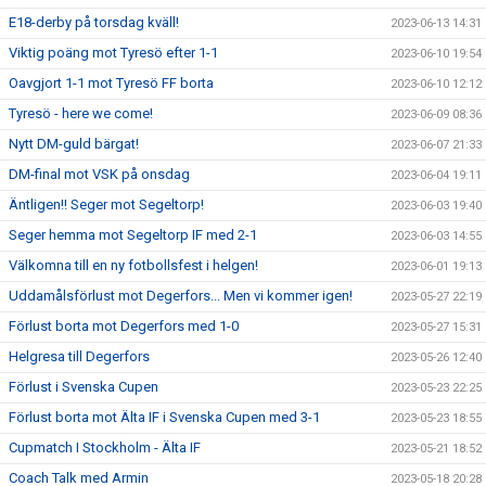
E18-derby på torsdag kväll!
2023-06-13 14:31
Viktig poäng mot Tyresö efter 1-1
2023-06-10 19:54
Oavgjort 1-1 mot Tyresö FF borta
2023-06-10 12:12
Tyresö - here we come!
2023-06-09 08:36
Nytt DM-guld bärgat!
2023-06-07 21:33
DM-final mot VSK på onsdag
2023-06-04 19:11
Äntligen!! Seger mot Segeltorp!
2023-06-03 19:40
Seger hemma mot Segeltorp IF med 2-1
2023-06-03 14:55
Välkomna till en ny fotbollsfest i helgen!
2023-06-01 19:13
Uddamålsförlust mot Degerfors... Men vi kommer igen!
2023-05-27 22:19
Förlust borta mot Degerfors med 1-0
2023-05-27 15:31
Helgresa till Degerfors
2023-05-26 12:40
Förlust i Svenska Cupen
2023-05-23 22:25
Förlust borta mot Älta IF i Svenska Cupen med 3-1
2023-05-23 18:55
Cupmatch I Stockholm - Älta IF
2023-05-21 18:52
Coach Talk med Armin
2023-05-18 20:28