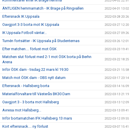
Kommentarer efter IK Brage hemma
2022-04-02 22:51
ÄNTLIGEN hemmamatch - IK Brage på Ringvallen
2022-04-01 13:02
Eftersnack IK Uppsala
2022-03-28 20:26
Oavgjort 3-3 borta mot IK Uppsala
2022-03-27 12:20
IK Uppsala Fotboll väntar...
2022-03-27 09:26
Turnén fortsätter - IK Uppsala på Studenternas
2022-03-26 12:01
Efter matchen.... förlust mot ÖSK
2022-03-23 19:41
Matchen slut förlust med 2-1 mot ÖSK borta på Berhn
2022-03-22 18:25
Arena
Inför ÖSK dam - tisdag 22 mars kl 19.30
2022-03-21 15:58
Match mot ÖSK dam - OBS nytt datum
2022-03-17 23:14
Eftersnack - Hallsberg borta
2022-03-14 16:09
Materialförvaltare till Västerås BK30 Dam
2022-03-13 21:19
Oavgjort 3 - 3 borta mot Hallsberg
2022-03-13 12:09
Avresa mot Hallsberg...
2022-03-13 09:41
Inför bortamatchen IFK Hallsberg 13 mars
2022-03-12 09:55
Kort eftersnack.... ny förlust
2022-03-07 15:41