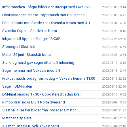
Inför matchen - några bilder och intervju med Liwa i VLT
2022-08-05 19:14
Höstsäsongen startar - toppmatch mot Bollstanäs
2022-08-03 16:22
Förlust borta mot Sandviken i Svenska cupen med 3-1
2022-07-31 14:00
Svenska Cupen - Sandviken borta
2022-07-29 10:16
Inbjudan till öppna träningar i BK30!
2022-07-25 09:00
Storseger i Skutskär
2022-06-26 16:39
Match 26 juni - Skutskär borta
2022-06-23 13:54
Stark lagmoral gav seger efter tuff inledning
2022-06-19 12:12
Seger hemma mot Vaksala med 5-3
2022-06-18 12:49
Frukostmatch lördag förmiddag – Vaksala hemma 11.00
2022-06-16 22:52
Seger i DM-finalen
2022-06-15 22:50
DM-final onsdag 17.30 - Uppdaterad tisdag kväll
2022-06-13 10:32
Rimbo drar sig ur Div 1 Norra Svealand
2022-06-09 13:55
Visst vill ni se fler bilder från lördagens match.....
2022-06-06 21:27
Matchens spelare
2022-06-05 12:02
3-1 mot Upsala IF och 3 nya poäng
2022-06-04 22:10