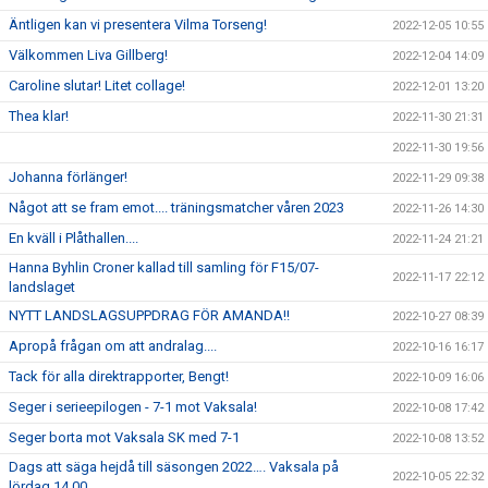
Äntligen kan vi presentera Vilma Torseng!
2022-12-05 10:55
Välkommen Liva Gillberg!
2022-12-04 14:09
Caroline slutar! Litet collage!
2022-12-01 13:20
Thea klar!
2022-11-30 21:31
2022-11-30 19:56
Johanna förlänger!
2022-11-29 09:38
Något att se fram emot.... träningsmatcher våren 2023
2022-11-26 14:30
En kväll i Plåthallen....
2022-11-24 21:21
Hanna Byhlin Croner kallad till samling för F15/07-
2022-11-17 22:12
landslaget
NYTT LANDSLAGSUPPDRAG FÖR AMANDA!!
2022-10-27 08:39
Apropå frågan om att andralag....
2022-10-16 16:17
Tack för alla direktrapporter, Bengt!
2022-10-09 16:06
Seger i serieepilogen - 7-1 mot Vaksala!
2022-10-08 17:42
Seger borta mot Vaksala SK med 7-1
2022-10-08 13:52
Dags att säga hejdå till säsongen 2022…. Vaksala på
2022-10-05 22:32
lördag 14.00