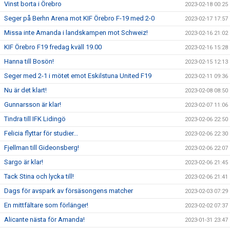
Vinst borta i Örebro
2023-02-18 00:25
Seger på Berhn Arena mot KIF Örebro F-19 med 2-0
2023-02-17 17:57
Missa inte Amanda i landskampen mot Schweiz!
2023-02-16 21:02
KIF Örebro F19 fredag kväll 19.00
2023-02-16 15:28
Hanna till Bosön!
2023-02-15 12:13
Seger med 2-1 i mötet emot Eskilstuna United F19
2023-02-11 09:36
Nu är det klart!
2023-02-08 08:50
Gunnarsson är klar!
2023-02-07 11:06
Tindra till IFK Lidingö
2023-02-06 22:50
Felicia flyttar för studier...
2023-02-06 22:30
Fjellman till Gideonsberg!
2023-02-06 22:07
Sargo är klar!
2023-02-06 21:45
Tack Stina och lycka till!
2023-02-06 21:41
Dags för avspark av försäsongens matcher
2023-02-03 07:29
En mittfältare som förlänger!
2023-02-02 07:37
Alicante nästa för Amanda!
2023-01-31 23:47