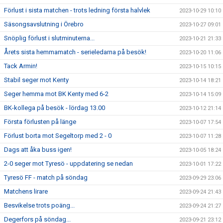
Förlust i sista matchen - trots ledning första halvlek
2023-10-29 10:10
Säsongsavslutning i Örebro
2023-10-27 09:01
Snöplig förlust i slutminuterna...
2023-10-21 21:33
Årets sista hemmamatch - serieledarna på besök!
2023-10-20 11:06
Tack Armin!
2023-10-15 10:15
Stabil seger mot Kenty
2023-10-14 18:21
Seger hemma mot BK Kenty med 6-2
2023-10-14 15:09
BK-kollega på besök - lördag 13.00
2023-10-12 21:14
Första förlusten på länge
2023-10-07 17:54
Förlust borta mot Segeltorp med 2 - 0
2023-10-07 11:28
Dags att åka buss igen!
2023-10-05 18:24
2-0 seger mot Tyresö - uppdatering se nedan
2023-10-01 17:22
Tyresö FF - match på söndag
2023-09-29 23:06
Matchens lirare
2023-09-24 21:43
Besvikelse trots poäng...
2023-09-24 21:27
Degerfors på söndag...
2023-09-21 23:12