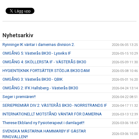
Nyhetsarkiv
Rynninge IK väntar i damernas division 2.
2026-06-05 13:25
OMGÅNG 5: Västerås BK30 - Lysviks IF
2026-05-15 10:29
OMGÅNG 4: SKÖLLERSTA IF - VÄSTERÅS BK30
2026-05-09 11:30
HYGIENTEKNIK FORTSÄTTER STÖDJA BK30 DAM
2026-05-08 10:46
OMGÅNG 3: Västerås BK30 - QBIK
2026-05-01 16:20
OMGÅNG 2: IFK Hallsberg - Västerås BK30
2026-04-24 13:14
Seger i premiären!!
2026-04-22 08:51
SERIEPREMIÄR DIV 2: VÄSTERÅS BK30 - NORRSTRANDS IF
2026-04-17 11:32
INTERNATIONELLT MOTSTÅND VÄNTAR FÖR DAMERNA
2026-03-13 12:39
Therese Ekbland ny Fysioterapeut i damlaget!!
2026-03-06 18:47
SVENSKA MÄSTARNA HAMMARBY IF GÄSTAR
2026-03-06 10:00
RINGVALLEN!!