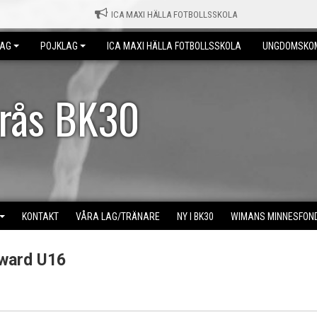
ICA MAXI HÄLLA FOTBOLLSSKOLA
LAG
POJKLAG
ICA MAXI HÄLLA FOTBOLLSSKOLA
UNGDOMSKO
erås BK30
KONTAKT
VÅRA LAG/TRÄNARE
NY I BK30
WIMANS MINNESFON
rward U16