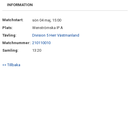
KONTAKT
INFORMATION
Matchstart:
sön 04 maj, 15:00
Plats:
Wenströmska IP A
Tävling:
Division 5 Herr Västmanland
Matchnummer:
210110010
Samling:
13:20
<< Tillbaka