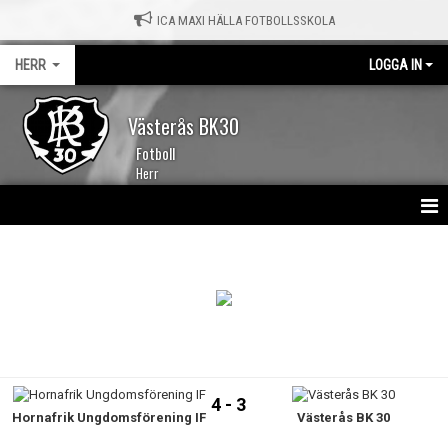
ICA MAXI HÄLLA FOTBOLLSSKOLA
HERR
LOGGA IN
Västerås BK30
Fotboll
Herr
HEM
NYHETER
KALENDER
TRUPPEN
4 - 3
Hornafrik Ungdomsförening IF
Västerås BK 30
MATCHER