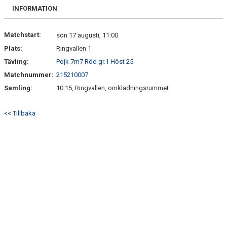
KONTAKT
INFORMATION
VÅRA LAG/TRÄNARE
Matchstart:
sön 17 augusti, 11:00
Plats:
Ringvallen 1
NY I BK30
Tävling:
Pojk 7m7 Röd gr.1 Höst 25
WIMANS MINNESFOND
Matchnummer:
215210007
Samling:
10:15, Ringvallen, omklädningsrummet
DOKUMENT
<< Tillbaka