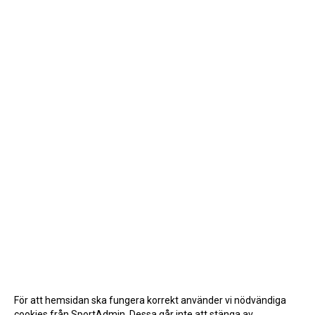
För att hemsidan ska fungera korrekt använder vi nödvändiga
cookies från SportAdmin. Dessa går inte att stänga av.