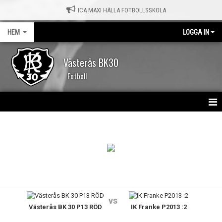
ICA MAXI HÄLLA FOTBOLLSSKOLA
HEM
LOGGA IN
Västerås BK30
Fotboll
HEM
NYHETER
KALENDER
MATCHER
vs
Västerås BK 30 P13 RÖD
IK Franke P2013 :2
OM KLUBBEN